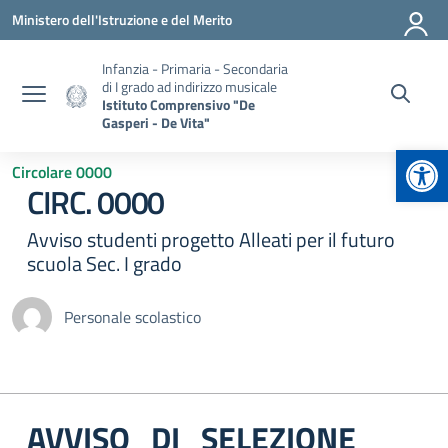
Vai ai contenuti
Vai al menu di navigazione
Vai al footer
Ministero dell'Istruzione e del Merito
Infanzia - Primaria - Secondaria
di I grado ad indirizzo musicale
Istituto Comprensivo "De
Gasperi - De Vita"
Apr
Circolare 0000
CIRC. 0000
Avviso studenti progetto Alleati per il futuro
scuola Sec. I grado
Personale scolastico
AVVISO DI SELEZIONE