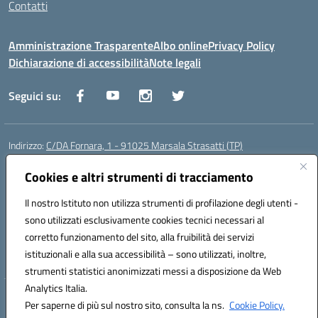
Contatti
Amministrazione Trasparente
Albo online
Privacy Policy
Dichiarazione di accessibilità
Note legali
Seguici su:
Indirizzo:
C/DA Fornara, 1 - 91025 Marsala Strasatti (TP)
Centralino:
0923961292
Email:
tpic81600v@istruzione.it
Posta elettronica certificata (PEC):
Cookies e altri strumenti di tracciamento
tpic81600v@pec.istruzione.it
Codice fiscale: 82006360810
Il nostro Istituto non utilizza strumenti di profilazione degli utenti -
Codice meccanografico:
TPIC81600V
sono utilizzati esclusivamente cookies tecnici necessari al
Codice Indice delle Pubbliche Amministrazioni (IPA): istsc_tpic81600v
corretto funzionamento del sito, alla fruibilità dei servizi
Codice unico di fatturazione (CUF): UFODYY
istituzionali e alla sua accessibilità – sono utilizzati, inoltre,
strumenti statistici anonimizzati messi a disposizione da Web
Analytics Italia.
Hosting & Powered by 3D Solution S.r.l.
Per saperne di più sul nostro sito, consulta la ns.
Cookie Policy.
Concept & Design by Designers Italia