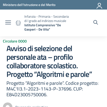
Vai ai contenuti
Vai al menu di navigazione
Vai al footer
Ministero dell'Istruzione e del Merito
Infanzia - Primaria - Secondaria
di I grado ad indirizzo musicale
Istituto Comprensivo "De
Gasperi - De Vita"
Circolare 0000
Avviso di selezione del
personale ata – profilo
collaboratore scolastico.
Progetto “Algoritmi e parole”
Progetto “Algoritmi e parole”. Codice progetto:
M4C1I3.1-2023-1143-P-37696. CUP:
E84D23005750006.