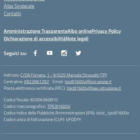
Albo Sindacale
Contatti
Amministrazione Trasparente
Albo online
Privacy Policy
Dichiarazione di accessibilità
Note legali
Seguici su:
Indirizzo:
C/DA Fornara, 1 - 91025 Marsala Strasatti (TP)
Centralino:
0923961292
Email:
tpic81600v@istruzione.it
Posta elettronica certificata (PEC):
tpic81600v@pec.istruzione.it
Codice fiscale: 82006360810
Codice meccanografico:
TPIC81600V
Codice Indice delle Pubbliche Amministrazioni (IPA): istsc_tpic81600v
Codice unico di fatturazione (CUF): UFODYY