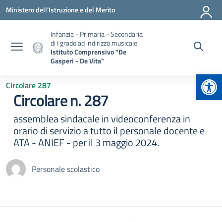
Vai ai contenuti
Vai al menu di navigazione
Vai al footer
Ministero dell'Istruzione e del Merito
Infanzia - Primaria - Secondaria
di I grado ad indirizzo musicale
Istituto Comprensivo "De
Gasperi - De Vita"
Apr
Circolare 287
Circolare n. 287
assemblea sindacale in videoconferenza in
orario di servizio a tutto il personale docente e
ATA - ANIEF - per il 3 maggio 2024.
Personale scolastico