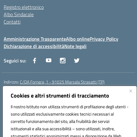
Registro elettronico
Albo Sindacale
Contatti
Amministrazione Trasparente
Albo online
Privacy Policy
Dichiarazione di accessibilità
Note legali
Seguici su:
Indirizzo:
C/DA Fornara, 1 - 91025 Marsala Strasatti (TP)
Centralino:
0923961292
Email:
tpic81600v@istruzione.it
Posta elettronica certificata (PEC):
Cookies e altri strumenti di tracciamento
tpic81600v@pec.istruzione.it
Codice fiscale: 82006360810
Il nostro Istituto non utilizza strumenti di profilazione degli utenti -
Codice meccanografico:
TPIC81600V
sono utilizzati esclusivamente cookies tecnici necessari al
Codice Indice delle Pubbliche Amministrazioni (IPA): istsc_tpic81600v
corretto funzionamento del sito, alla fruibilità dei servizi
Codice unico di fatturazione (CUF): UFODYY
istituzionali e alla sua accessibilità – sono utilizzati, inoltre,
strumenti statistici anonimizzati messi a disposizione da Web