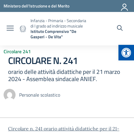
Vai ai contenuti
Vai al menu di navigazione
Vai al footer
Ministero dell'Istruzione e del Merito
Infanzia - Primaria - Secondaria
di I grado ad indirizzo musicale
Istituto Comprensivo "De
Gasperi - De Vita"
Apr
Circolare 241
CIRCOLARE N. 241
orario delle attività didattiche per il 21 marzo
2024 - Assemblea sindacale ANIEF.
Personale scolastico
Circolare n. 241 orario attività didattiche per il 21-