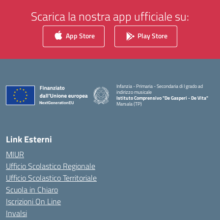
Scarica la nostra app ufficiale su:
App Store
Play Store
Infanzia - Primaria - Secondaria di I grado ad
indirizzo musicale
Istituto Comprensivo "De Gasperi - De Vita"
Marsala (TP)
— Visita la pagina iniziale della scuola
Link Esterni
MIUR
Ufficio Scolastico Regionale
Ufficio Scolastico Territoriale
Scuola in Chiaro
Iscrizioni On Line
Invalsi