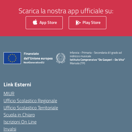
Scarica la nostra app ufficiale su:
App Store
Play Store
Infanzia - Primaria - Secondaria di I grado ad
indirizzo musicale
Istituto Comprensivo "De Gasperi - De Vita"
Marsala (TP)
— Visita la pagina iniziale della scuola
Link Esterni
MIUR
Ufficio Scolastico Regionale
Ufficio Scolastico Territoriale
Scuola in Chiaro
Iscrizioni On Line
Invalsi